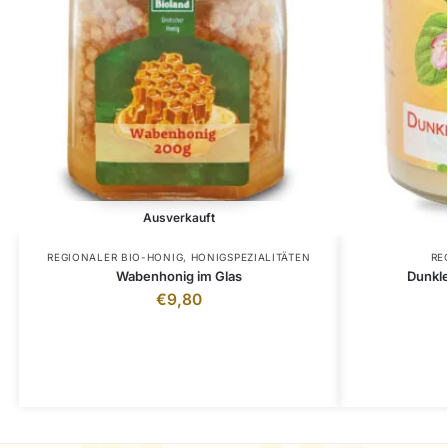
Ausverkauft
REGIONALER BIO-HONIG
,
HONIGSPEZIALITÄTEN
RE
Wabenhonig im Glas
Dunkle
€
9,80
inkl. 7 % MwSt.
zzgl.
Versandkosten
z
Lieferzeit:
3 - 5 Tage (bei DPD Versand)
Lieferzeit: