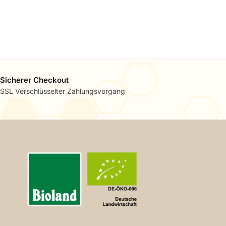
inkl. 7 % MwSt.
zzgl.
Versandkosten
sand)
Lieferzeit:
3 - 5 Tage (bei DPD Versand)
Sicherer Checkout
SSL Verschlüsselter Zahlungsvorgang