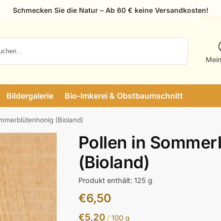
Schmecken Sie die Natur – Ab 60 € keine Versandkosten!
Suchen
Mein
Bildergalerie
Bio-Imkerei & Obstbaumschnitt
ommerblütenhonig (Bioland)
Pollen in Sommer
(Bioland)
Produkt enthält: 125
g
€
6,50
€
5,20
/
100
g