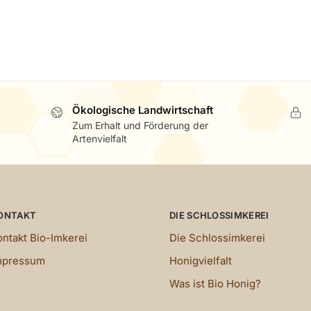
inkl. 7 % MwSt.
inkl. 7 % MwSt.
zzgl.
Versandkosten
zzgl.
Versandkosten
rzeit:
3 - 5 Tage (bei DPD Versand)
Lieferzeit:
3 - 5 Tage (bei DPD Ver
Ökologische Landwirtschaft
Zum Erhalt und Förderung der
Artenvielfalt
ONTAKT
DIE SCHLOSSIMKEREI
ontakt Bio-Imkerei
Die Schlossimkerei
mpressum
Honigvielfalt
Was ist Bio Honig?