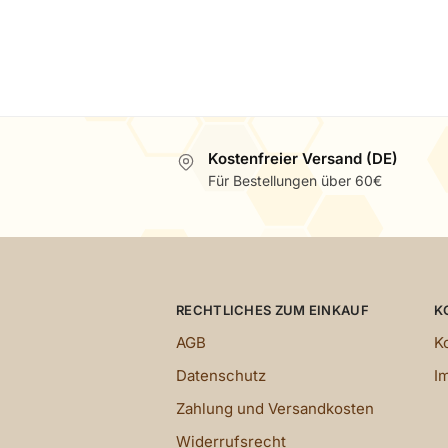
inkl. 7 % MwSt.
zzgl.
Versandkosten
Lieferzeit:
3 - 5 Tage (bei DPD Versand)
Liefe
Kostenfreier Versand (DE)
Für Bestellungen über 60€
RECHTLICHES ZUM EINKAUF
K
AGB
K
Datenschutz
I
Zahlung und Versandkosten
Widerrufsrecht