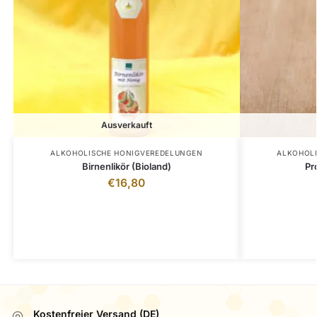
Ausverkauft
ALKOHOLISCHE HONIGVEREDELUNGEN
ALKOHOL
Birnenlikör (Bioland)
Pr
€
16,80
inkl. 19 % MwSt.
zzgl.
Versandkosten
z
Lieferzeit:
3 - 5 Tage (bei DPD Versand)
Lieferzeit:
Kostenfreier Versand (DE)